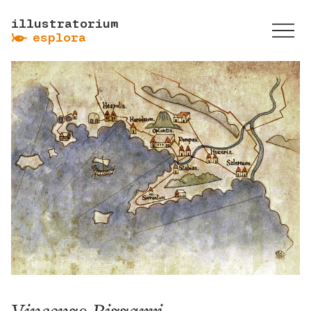
illustratorium
ẞ
esplora