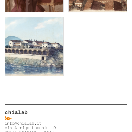
chialab
ẞ
info@chialab.it
via Arrigo Lucchini 9