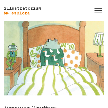
illustratorium
ẞ
esplora