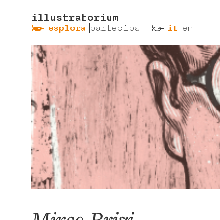
illustratorium
ẞ
ß
esplora
partecipa
it
en
Mirco Brizi