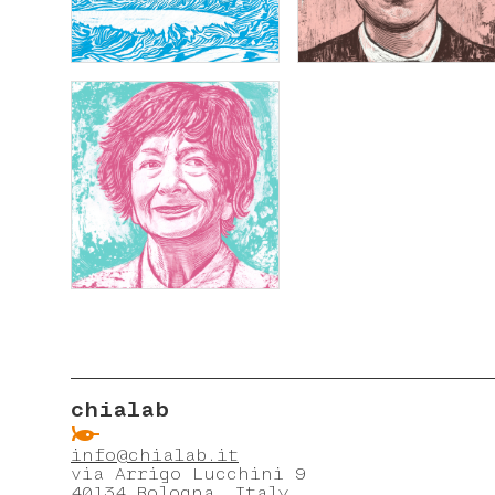
chialab
ẞ
info@chialab.it
via Arrigo Lucchini 9
40134 Bologna, Italy