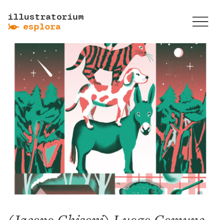
illustratorium
ẞ
esplora