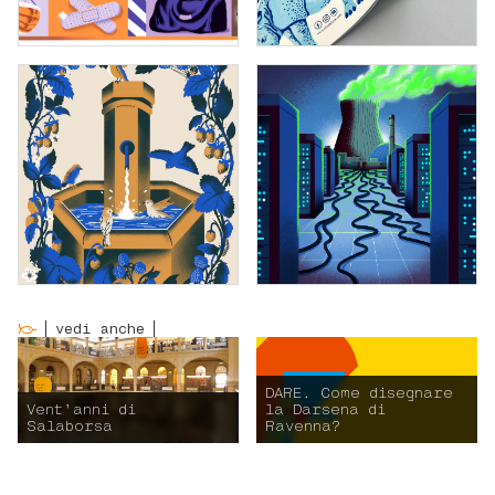
vedi anche
DARE. Come disegnare
Vent’anni di
la Darsena di
Salaborsa
Ravenna?