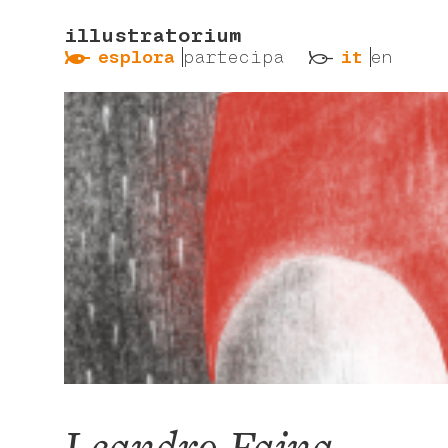
illustratorium
ẞ
ß
esplora
partecipa
it
en
Leandro Faina