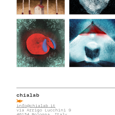
chialab
ẞ
info@chialab.it
via Arrigo Lucchini 9
40134 Bologna, Italy