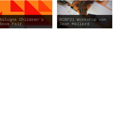
Bologna Children’s
BCBF21 Workshop con
Book Fair
Jean Mallard