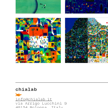
chialab
ẞ
info@chialab.it
via Arrigo Lucchini 9
40134 Bologna, Italy