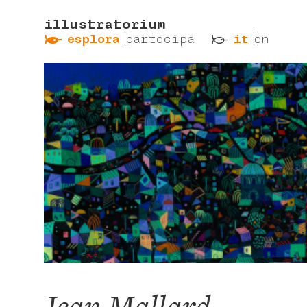
illustratorium
ẞ
ß
esplora
partecipa
it
en
Jean Mallard