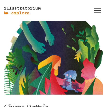
illustratorium
ẞ
esplora