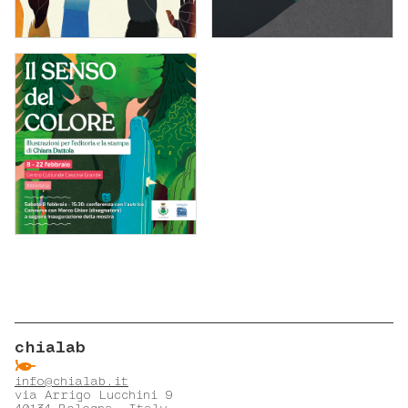
chialab
ẞ
info@chialab.it
via Arrigo Lucchini 9