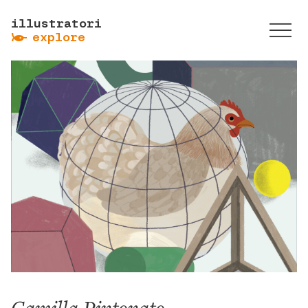
illustratori
ẞ
explore