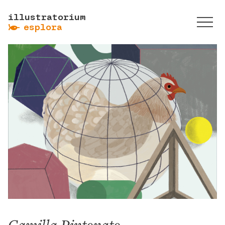
illustratorium
ẞ
esplora