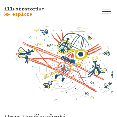
illustratorium
ẞ
esplora