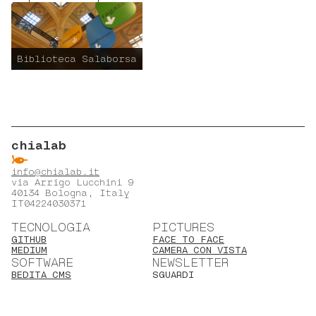
Biblioteca Salaborsa
chialab
ẞ
info@chialab.it
via Arrigo Lucchini 9
40134 Bologna, Italy
IT04224030371
TECNOLOGIA
PICTURES
GITHUB
FACE TO FACE
MEDIUM
CAMERA CON VISTA
SOFTWARE
NEWSLETTER
BEDITA CMS
SGUARDI
iscriviti