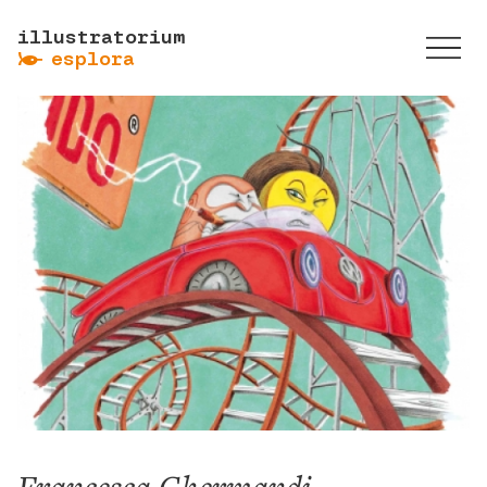
illustratorium
ẞ
esplora